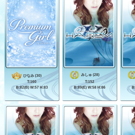
みしゅ (28)
ひなみ (30)
T:160
T:152
B:82(B) W:57 H:83
B:89(E) W:58 H:86
B