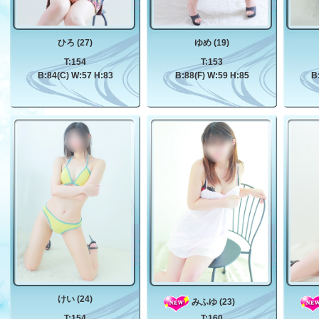
ひろ (27)
ゆめ (19)
T:154
T:153
B:84(C) W:57 H:83
B:88(F) W:59 H:85
B
けい (24)
みふゆ (23)
T:154
T:160