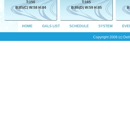
T:150
T:165
B:85(C) W:58 H:84
B:86(D) W:59 H:85
B
HOME
GALS LIST
SCHEDULE
SYSTEM
EVE
Copyright 2008 (c) Del