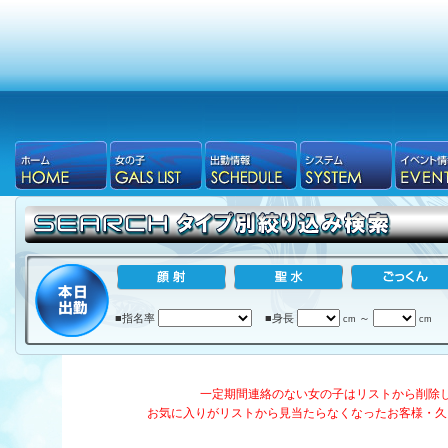
■指名率
■身長
～
cm
cm
一定期間連絡のない女の子はリストから削除
お気に入りがリストから見当たらなくなったお客様・久