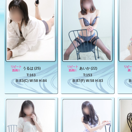
うるは (25)
あいか (22)
T:163
T:153
B:83(C) W:58 H:84
B:87(F) W:58 H:83
B