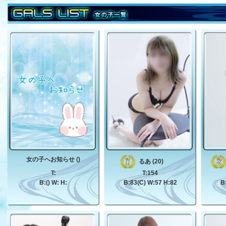
女の子へお知らせ ()
るあ (20)
T:
T:154
B:() W: H:
B:83(C) W:57 H:82
B