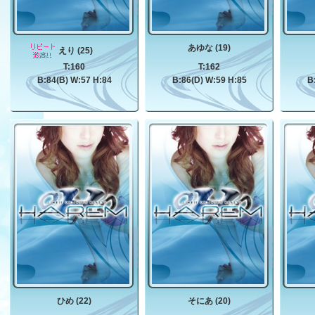
あゆな (19)
えり (25)
T:160
T:162
B:84(B) W:57 H:84
B:86(D) W:59 H:85
B
ひめ (22)
そにあ (20)