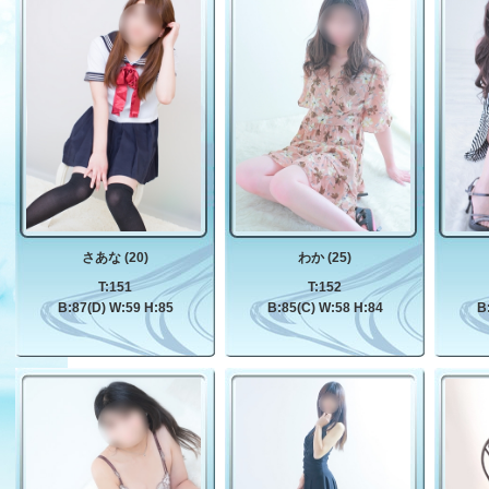
さあな (20)
わか (25)
T:151
T:152
B:87(D) W:59 H:85
B:85(C) W:58 H:84
B