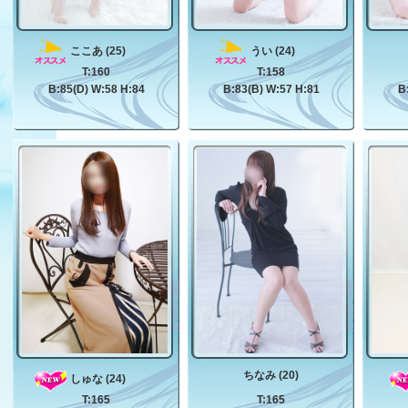
ここあ (25)
うい (24)
T:160
T:158
B:85(D) W:58 H:84
B:83(B) W:57 H:81
B
ちなみ (20)
しゅな (24)
T:165
T:165